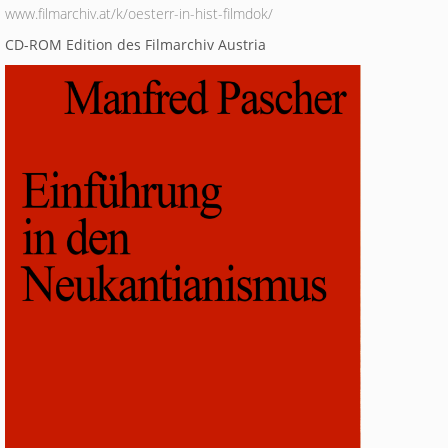
www.filmarchiv.at/k/oesterr-in-hist-filmdok/
CD-ROM Edition des Filmarchiv Austria