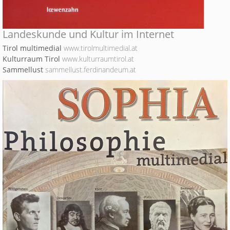
Landeskunde und Kultur im Internet
Tirol multimedial
www.tirolmultimedial.at
Kulturraum Tirol
www.kulturraumtirol.at
Sammellust
sammellust.ferdinandeum.at