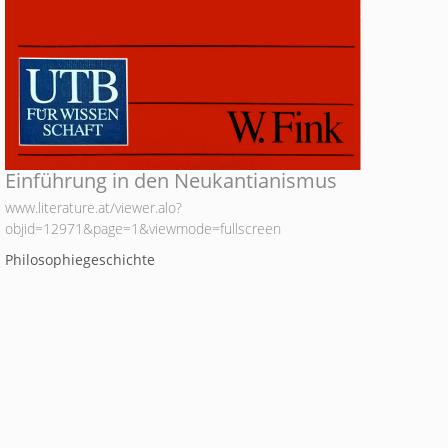
Einführung in den Neukantianismus
www.literature.at/viewer.alo?
objid=12971&page=1&viewmode=fullscreen
Philosophiegeschichte